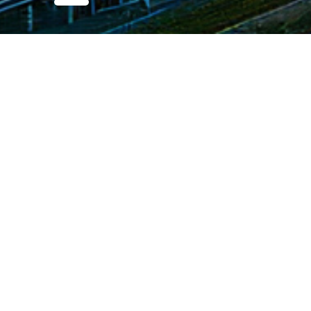
您的当前位置：
首页
>装备生产
>自研设备
>管控中心
单兵
班组
固定架设